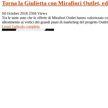
Torna la Giulietta con Mirafiori Outlet, ed
04 October 2018
2594 Views
Tra le tante auto che le offerte di Mirafiori Outlet hanno valorizzato c
allestimento ai vertici dei grandi piani di marketing del progetto Outlet
Leggi l'articolo completo
Assieme a Panda Easy è più facile imboccar
27 September 2018
1720 Views