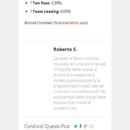
?
Tan fisso:
3,99%,
?
Tasso Leasing:
4,05%.
Articoli Correlati:
finanziamento auto
Roberto S.
Laureato al Dams indirizzo
musicale con una tesi di laurea
in filosofia della musica, si
divide tra la redazione di
contenuti promozionali e la
programmazione lato web per
il mondo Linux e Microsoft. Nel
poco tempo libero che gli resta
trova anche il modo di
suonare il sax.
Condividi Questo Post