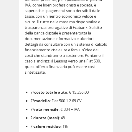
IVA, come liberi professionisti e società, è
sapere che i pagamenti sono detraibili dalle
tasse, con un rientro economico veloce e
sicuro. Il tutto nella massima disponibilità e
trasparenza; prerogative di Fcabank. Sul sito
della banca digitale è presente tutta la
documentazione informativa e ulteriori
dettagli da consultare con un sistema di calcolo
finanziamento che aiuta a farsi un'idea dei
costi che si andranno a sostenere. Poniamo il
caso si indirizzi il Leasing verso una Fiat 500,
quest'offerta finanziaria può essere così
sintetizzata:
??
costo totale auto
: € 15.35o,00
??
modello
: Fiat 500 1.2 69 CV
??
rata mensile
: € 334 + IVA
?
durata (mesi)
: 48
?
valore residuo
: 1%