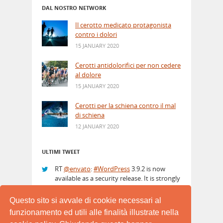
DAL NOSTRO NETWORK
Il cerotto medicato protagonista
contro i dolori
15 JANUARY 2020
Cerotti antidolorifici per non cedere
al dolore
15 JANUARY 2020
Cerotti per la schiena contro il mal
di schiena
12 JANUARY 2020
ULTIMI TWEET
RT
@envato
:
#WordPress
3.9.2 is now
available as a security release. It is strongly
advised to update immediately.
http://t.co/PPcIPyrkZz
3 hours ago
Questo sito si avvale di cookie necessari al
funzionamento ed utili alle finalità illustrate nella
Heatwave Offer. Sign up for an annual