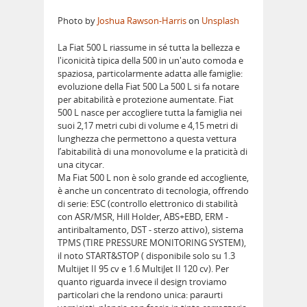
Photo by
Joshua Rawson-Harris
on
Unsplash
La Fiat 500 L riassume in sé tutta la bellezza e
l'iconicità tipica della 500 in un'auto comoda e
spaziosa, particolarmente adatta alle famiglie:
evoluzione della Fiat 500 La 500 L si fa notare
per abitabilità e protezione aumentate. Fiat
500 L nasce per accogliere tutta la famiglia nei
suoi 2,17 metri cubi di volume e 4,15 metri di
lunghezza che permettono a questa vettura
l’abitabilità di una monovolume e la praticità di
una citycar.
Ma Fiat 500 L non è solo grande ed accogliente,
è anche un concentrato di tecnologia, offrendo
di serie: ESC (controllo elettronico di stabilità
con ASR/MSR, Hill Holder, ABS+EBD, ERM -
antiribaltamento, DST - sterzo attivo), sistema
TPMS (TIRE PRESSURE MONITORING SYSTEM),
il noto START&STOP ( disponibile solo su 1.3
Multijet II 95 cv e 1.6 MultiJet II 120 cv). Per
quanto riguarda invece il design troviamo
particolari che la rendono unica: paraurti