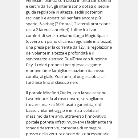
verniciati, plancia con fascia in tinta carrozzeria
e cerchi da 16"; gli interni sono dotati di sedile
guida regolabile in altezza, sedili posteriori
reclinabili e abbattibili per fare ancora più
spazio, 6 airbag (2 frontali, 2 laterali protezione
testa 2 laterali anteriori). Infine fra i vari
comfort di serie troviamo Cargo Magic Space
(ovvero un piano di carico regolabile in altezza),
una presa per la corrente da 12v, la regolazione
del volante in altezza e profondità e il
servosterzo elettrico DualDrive con funzione
City. I colori proposti per questa elegante
monovolume famigliare spaziano dal rosso
corallo, al giallo Positano, al beige sabbia, al
turchese fino al classico nero.
Il portale Mirafiori Outlet, con la sua sezione
Last minute, fa al caso nostro, se vogliamo
trovare una Fiat 500L usata garantita, dal
basso chilometraggio e immatricolata al
massimo da tre anni; attraverso l’innovativo
portale potrete infatti muovervi i facilmente tra
schede descrittive, corredate di immagini,
prezzo della vettura e sede del concessionario