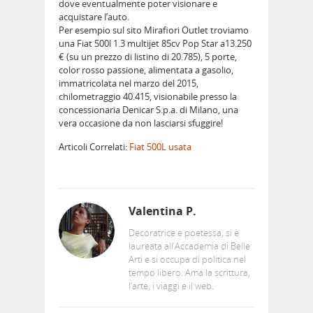
dove eventualmente poter visionare e
acquistare l’auto.
Per esempio sul sito Mirafiori Outlet troviamo
una Fiat 500l 1.3 multijet 85cv Pop Star a13.250
€ (su un prezzo di listino di 20.785), 5 porte,
color rosso passione, alimentata a gasolio,
immatricolata nel marzo del 2015,
chilometraggio 40.415, visionabile presso la
concessionaria Denicar S.p.a. di Milano, una
vera occasione da non lasciarsi sfuggire!
Articoli Correlati:
Fiat 500L usata
Valentina P.
Decoratrice e poetessa, si è
laureata all’Accademia di Belle
Arti e si occupa di politica nel
tempo libero. Ama la scrittura,
l’arte, i viaggi e il web.