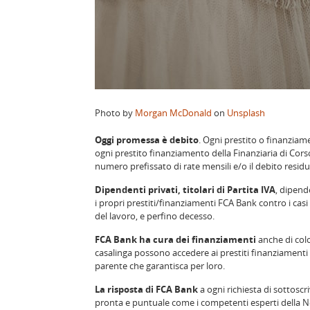
Photo by
Morgan McDonald
on
Unsplash
Oggi promessa è debito
. Ogni prestito o finanziame
ogni prestito finanziamento della Finanziaria di Cor
numero prefissato di rate mensili e/o il debito resid
Dipendenti privati, titolari di Partita IVA
, dipend
i propri prestiti/finanziamenti FCA Bank contro i cas
del lavoro, e perfino decesso.
FCA Bank ha cura dei finanziamenti
anche di col
casalinga possono accedere ai prestiti finanziamenti
parente che garantisca per loro.
La risposta di FCA Bank
a ogni richiesta di sottoscri
pronta e puntuale come i competenti esperti della Neo