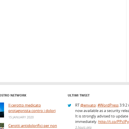
OSTRO NETWORK
ULTIMI TWEET
Il cerotto medicato
RT
@envato
:
#WordPress
3.9.2 
protagonista contro i dolori
now available as a security rele
It is strongly advised to update
15 JANUARY 2020
immediately.
http://t.co/PPcIP
Cerotti antidolorifici per non
3 hours ago