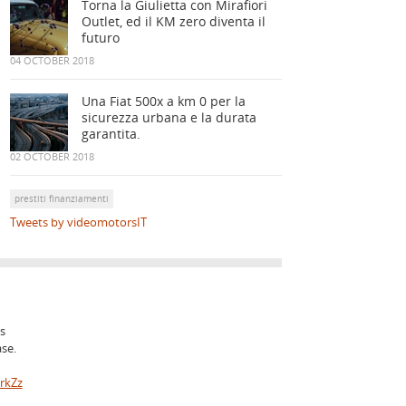
Torna la Giulietta con Mirafiori
Outlet, ed il KM zero diventa il
futuro
04 OCTOBER 2018
Una Fiat 500x a km 0 per la
sicurezza urbana e la durata
garantita.
02 OCTOBER 2018
prestiti finanziamenti
Tweets by videomotorsIT
is
ase.
yrkZz