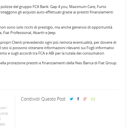
e polizze del gruppo FCA Bank: Gap 4 you, Maximum Care, Furto
oteggono gli acquisti auto effettuati grazie ai prestiti finanziamenti
non sono solo ricchi di prestigio, ma anche generosi di opportunità
a, Fiat Professional, Abarth e Jeep.
 propri Clienti prevedendo ogni più remota eventualità, per dovere di
 sito si possono ottenere informazioni rilevanti sui Fogli informativi
ento e sugli accordi tra FCA e ABI per la tutela dei consumatori.
ella protezione prestiti e finanziamenti della Neo Banca di Fiat Group.
Condividi Questo Post
 con
usica,
i
lato