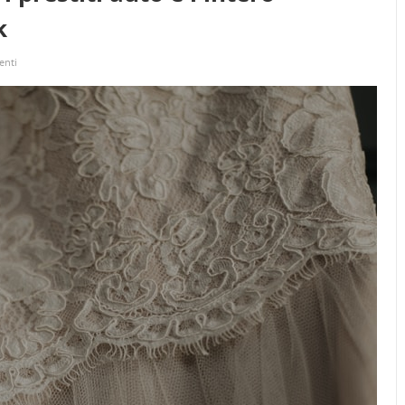
k
enti