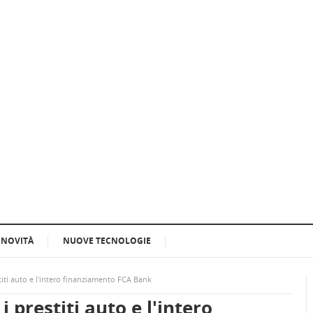
NOVITÀ
NUOVE TECNOLOGIE
stiti auto e l'intero finanziamento FCA Bank
i prestiti auto e l'intero