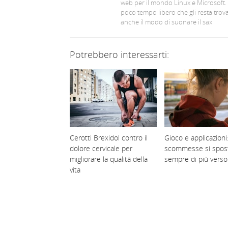
web per il mondo Linux e Microsoft.
poco tempo libero che gli resta trov
anche il modo di suonare il sax.
Potrebbero interessarti:
Cerotti Brexidol contro il
Gioco e applicazioni:
dolore cervicale per
scommesse si spos
migliorare la qualità della
sempre di più verso
vita