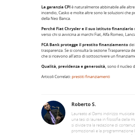
La garanzia CPI
è naturalmente abbinabile alle altr
incendio, Casko e molte altre sono le soluzioni che pr
della Neo Banca.
Perché Fiat Chrysler e il suo istituto finanziario
verso chi si avvicina ai marchi Fiat, Alfa Romeo, Lanci
FCA Bank protegge il prestito finanziamento
dei
trasparenza. Se si consulta la sezione Trasparenza del
che si ricevono all'atto di sottoscrivere un finanziam
Qualità, previdenza e generosità,
sono il nucleo d
Articoli Correlati:
prestiti finanziamenti
Roberto S.
Laureato al Dams indirizzo musicale
una tesi di laurea in filosofia della m
si divide tra la redazione di contenut
promozionali e la programmazione 