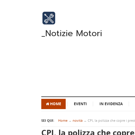
_Notizie Motori
HOME
EVENTI
IN EVIDENZA
SEI QUI:
Home
→
novità
→
CPI, la polizza che copre i pre
CPI, la polizza che copre 